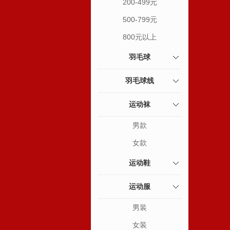
200-499元
500-799元
800元以上
羽毛球
羽毛球线
运动袜
男款
女款
运动鞋
运动服
男装
女装