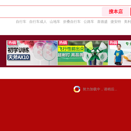
自行车
自行车成人
山地车
折叠自行车
公路车
喜德盛
捷安特
美利
努力加载中，请稍后...