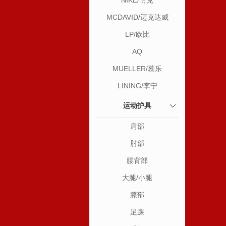
NIKE/耐克
MCDAVID/迈克达威
LP/欧比
AQ
MUELLER/慕乐
LINING/李宁
运动护具
肩部
肘部
腰背部
大腿/小腿
膝部
足踝