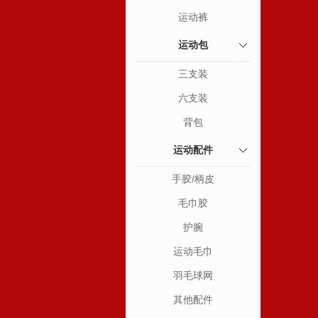
运动裤
运动包
三支装
六支装
背包
运动配件
手胶/柄皮
毛巾胶
护腕
运动毛巾
羽毛球网
其他配件