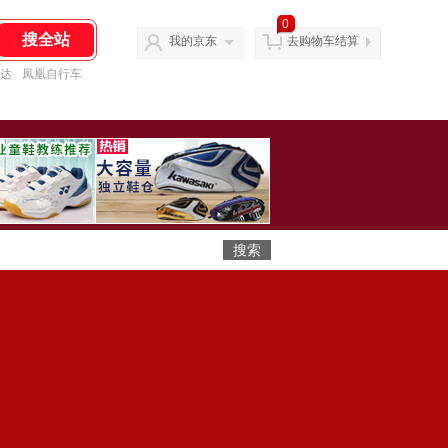
0
我的京东
去购物车结算
达
凤凰自行车